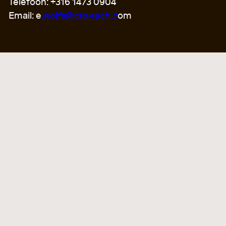
Telefoon: +316 1473 0904
Email: e
.wolfs@cro-tech.c
om