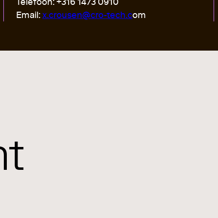
Telefoon: +316 1473 0910
Email:
x.crousen@cro-tech.c
om
ht